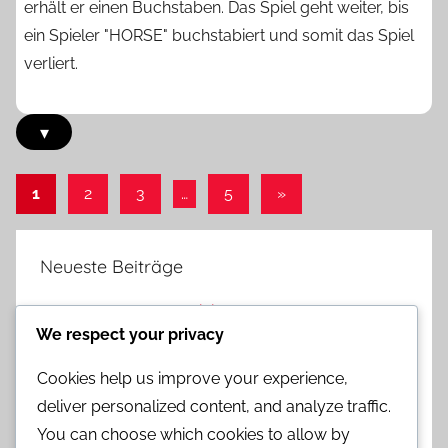
erhält er einen Buchstaben. Das Spiel geht weiter, bis
ein Spieler "HORSE" buchstabiert und somit das Spiel
verliert.
▾
Posts
Next
1
2
3
…
5
»
Posts
pagination
Neueste Beiträge
Pferde-Basketball: Zeitlich begrenzte Runden,
We respect your privacy
Wurfzeit, Sudden Death
Pferde-Basketball: Spielablauf, Timing-Spielzüge,
Cookies help us improve your experience,
Raum schaffen
deliver personalized content, and analyze traffic.
You can choose which cookies to allow by
Pferde-Basketball: Kommunikationstechniken,