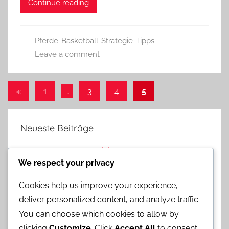
Continue reading
Pferde-Basketball-Strategie-Tipps
Leave a comment
Posts
Previous
«
1
…
3
4
5
Posts
pagination
Neueste Beiträge
Pferde-Basketball: Zeitlich begrenzte Runden,
We respect your privacy
Wurfzeit, Sudden Death
Pferde-Basketball: Spielablauf, Timing-Spielzüge,
Cookies help us improve your experience,
Raum schaffen
deliver personalized content, and analyze traffic.
You can choose which cookies to allow by
Pferde-Basketball: Kommunikationstechniken,
clicking
Customize
. Click
Accept All
to consent