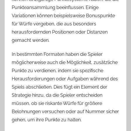
Punkteansammlung beeinflussen. Einige
Variationen können beispielsweise Bonuspunkte
für Würfe vergeben, die aus besonders
herausfordernden Positionen oder Distanzen
gemacht werden.
In bestimmten Formaten haben die Spieler
möglicherweise auch die Möglichkeit, zusätzliche
Punkte zu verdienen, indem sie spezifische
Herausforderungen oder Aufgaben während des
Spiels abschließen. Dies fügt ein Element der
Strategie hinzu, da die Spieler entscheiden
müssen, ob sie riskante Würfe für größere
Belohnungen versuchen oder auf Nummer sicher
gehen, um ihre Punkte zu halten.