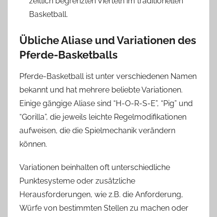
zeitlich begrenzten Vierteln im traditionellen
Basketball.
Übliche Aliase und Variationen des
Pferde-Basketballs
Pferde-Basketball ist unter verschiedenen Namen
bekannt und hat mehrere beliebte Variationen.
Einige gängige Aliase sind “H-O-R-S-E”, “Pig” und
“Gorilla”, die jeweils leichte Regelmodifikationen
aufweisen, die die Spielmechanik verändern
können.
Variationen beinhalten oft unterschiedliche
Punktesysteme oder zusätzliche
Herausforderungen, wie z.B. die Anforderung,
Würfe von bestimmten Stellen zu machen oder