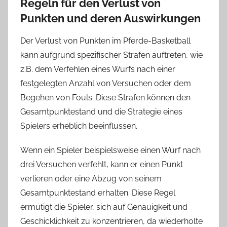
Regeln für den Verlust von
Punkten und deren Auswirkungen
Der Verlust von Punkten im Pferde-Basketball
kann aufgrund spezifischer Strafen auftreten, wie
z.B. dem Verfehlen eines Wurfs nach einer
festgelegten Anzahl von Versuchen oder dem
Begehen von Fouls. Diese Strafen können den
Gesamtpunktestand und die Strategie eines
Spielers erheblich beeinflussen.
Wenn ein Spieler beispielsweise einen Wurf nach
drei Versuchen verfehlt, kann er einen Punkt
verlieren oder eine Abzug von seinem
Gesamtpunktestand erhalten. Diese Regel
ermutigt die Spieler, sich auf Genauigkeit und
Geschicklichkeit zu konzentrieren, da wiederholte