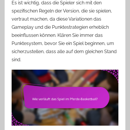
Es ist wichtig, dass die Spieler sich mit den
spezifischen Regeln der Version, die sie spielen,
vertraut machen, da diese Variationen das
Gameplay und die Punktestrategien erheblich
beeinflussen können. Klären Sie immer das
Punktesystem, bevor Sie ein Spiel beginnen, um
sicherzustellen, dass alle auf dem gleichen Stand
sind.