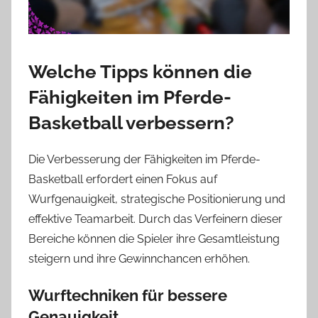
Welche Tipps können die
Fähigkeiten im Pferde-
Basketball verbessern?
Die Verbesserung der Fähigkeiten im Pferde-
Basketball erfordert einen Fokus auf
Wurfgenauigkeit, strategische Positionierung und
effektive Teamarbeit. Durch das Verfeinern dieser
Bereiche können die Spieler ihre Gesamtleistung
steigern und ihre Gewinnchancen erhöhen.
Wurftechniken für bessere
Genauigkeit