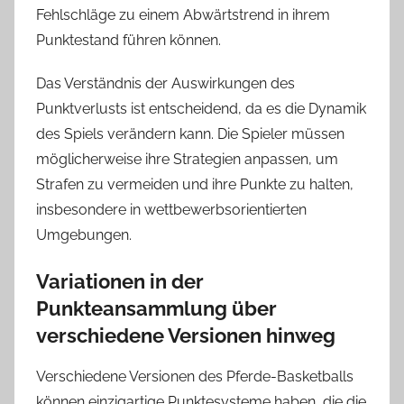
Fehlschläge zu einem Abwärtstrend in ihrem
Punktestand führen können.
Das Verständnis der Auswirkungen des
Punktverlusts ist entscheidend, da es die Dynamik
des Spiels verändern kann. Die Spieler müssen
möglicherweise ihre Strategien anpassen, um
Strafen zu vermeiden und ihre Punkte zu halten,
insbesondere in wettbewerbsorientierten
Umgebungen.
Variationen in der
Punkteansammlung über
verschiedene Versionen hinweg
Verschiedene Versionen des Pferde-Basketballs
können einzigartige Punktesysteme haben, die die