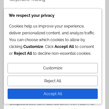
Strategien zum Gewinnen und
We respect your privacy
Überlisten der Gegner
Cookies help us improve your experience,
Im Pferde-Basketball erfordert das Gewinnen oft,
deliver personalized content, and analyze traffic.
dass die Spieler ihre Gegner durch strategische
You can choose which cookies to allow by
Positionierung und Teamarbeit überlisten. Das
clicking
Customize
. Click
Accept All
to consent
Verständnis der Stärken und Schwächen des
or
Reject All
to decline non-essential cookies.
Gegners kann während des Spiels einen
erheblichen Vorteil bieten.
Customize
Die Entwicklung von Positionierungsstrategien ist
Reject All
entscheidend. Die Spieler sollten sich immer ihrer
Position auf dem Platz und ihrer Beziehung zu
Accept All
ihren Mitspielern und Gegnern bewusst sein.
Beispielsweise kann das Schaffen von Raum für