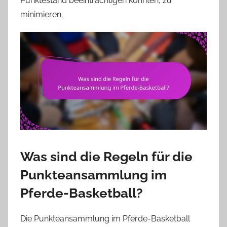
Punktestand beeinträchtigen könnten, zu
minimieren.
Was sind die Regeln für die
Punkteansammlung im
Pferde-Basketball?
Die Punkteansammlung im Pferde-Basketball