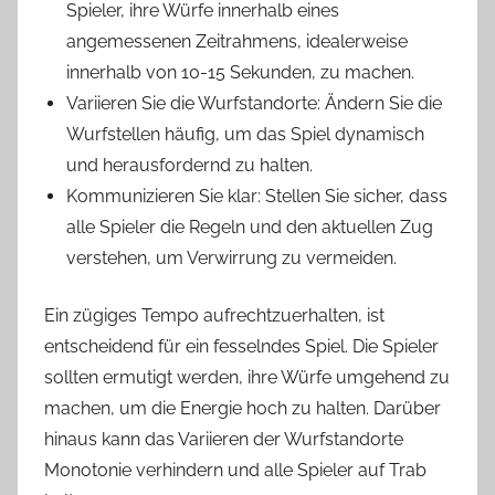
Spieler, ihre Würfe innerhalb eines
angemessenen Zeitrahmens, idealerweise
innerhalb von 10-15 Sekunden, zu machen.
Variieren Sie die Wurfstandorte: Ändern Sie die
Wurfstellen häufig, um das Spiel dynamisch
und herausfordernd zu halten.
Kommunizieren Sie klar: Stellen Sie sicher, dass
alle Spieler die Regeln und den aktuellen Zug
verstehen, um Verwirrung zu vermeiden.
Ein zügiges Tempo aufrechtzuerhalten, ist
entscheidend für ein fesselndes Spiel. Die Spieler
sollten ermutigt werden, ihre Würfe umgehend zu
machen, um die Energie hoch zu halten. Darüber
hinaus kann das Variieren der Wurfstandorte
Monotonie verhindern und alle Spieler auf Trab