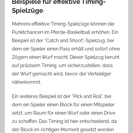
Beispiele für effektive Timing-
Spielzüge
Mehrere effektive Timing-Spielzüge können die
Punktchancen im Pferde-Basketball erhöhen. Ein
Beispiel ist der “Catch and Shoot”-Spielzug, bei
dem ein Spieler einen Pass erhält und sofort ohne
Zögern einen Wurf macht. Dieser Spielzug beruht
auf präzisem Timing, um sicherzustellen, dass
der Wurf gemacht wird, bevor der Verteidiger
näherkommt.
Ein weiteres Beispiel ist der “Pick and Roll”, bei
dem ein Spieler einen Block für einen Mitspieler
setzt, um Raum für einen Wurf oder einen Drive
zu schaffen. Das Timing ist hier entscheidend, da
der Block im richtigen Moment gesetzt werden