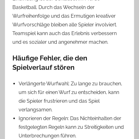
Basketball. Durch das Wechseln der
Wurfreihenfolge und das Ermutigen kreativer
Wurfvorschläge bleiben alle Spieler involviert.
Teamspiel kann auch das Erlebnis verbessern
und es sozialer und angenehmer machen.
Häufige Fehler, die den
Spielverlauf stören
Verlängerte Wurfwahl: Zu lange zu brauchen,
um sich für einen Wurf zu entscheiden, kann
die Spieler frustrieren und das Spiel
verlangsamen.
Ignorieren der Regeln: Das Nichteinhalten der
festgelegten Regeln kann zu Streitigkeiten und
Unterbrechungen führen.