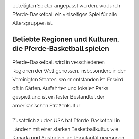
beteiligten Spieler angepasst werden, wodurch
Pferde-Basketball ein vielseitiges Spiel für alle
Altersgruppen ist.
Beliebte Regionen und Kulturen,
die Pferde-Basketball spielen
Pferde-Basketball wird in verschiedenen
Regionen der Welt genossen, insbesondere in den
Vereinigten Staaten, wo er entstanden ist. Er wird
oft in Gärten, Auffahrten und lokalen Parks
gespielt und ist ein fester Bestandteil der
amerikanischen Straßenkultur.
Zusätzlich zu den USA hat Pferde-Basketball in
Ländern mit einer starken Basketballkultur, wie
Kanada und Australien, an Popularität gewonnen.