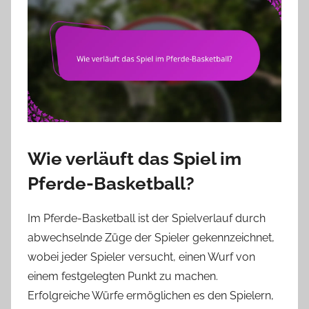
Wie verläuft das Spiel im
Pferde-Basketball?
Im Pferde-Basketball ist der Spielverlauf durch
abwechselnde Züge der Spieler gekennzeichnet,
wobei jeder Spieler versucht, einen Wurf von
einem festgelegten Punkt zu machen.
Erfolgreiche Würfe ermöglichen es den Spielern,