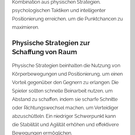
Kombination aus physischen Strategien,
psychologischen Taktiken und intelligenter
Positionierung erreichen, um die Punktchancen zu
maximieren.
Physische Strategien zur
Schaffung von Raum
Physische Strategien beinhalten die Nutzung von
Körperbewegungen und Positionierung, um einen
Vorteil gegenüber den Gegnern zu erlangen. Die
Spieler sollten schnelle Beinarbeit nutzen, um
Abstand zu schaffen, indem sie scharfe Schnitte
oder Richtungswechsel machen, um Verteidiger
abzuschütteln. Ein niedriger Schwerpunkt kann
die Stabilität und Agilität erhöhen und effektivere
Bewegungen ermöglichen.