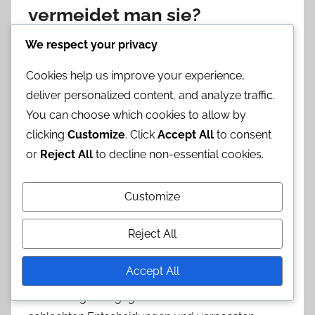
vermeidet man sie?
We respect your privacy
Häufige Fehler im Pferde-Basketball können die
Spielleistung erheblich beeinträchtigen. Spieler
Cookies help us improve your experience,
neigen oft dazu, sich zu sehr auf Würfe zu
deliver personalized content, and analyze traffic.
konzentrieren oder defensive Verantwortlichkeiten
You can choose which cookies to allow by
zu vernachlässigen, was zu verpassten Chancen
clicking
Customize
. Click
Accept All
to consent
und Punkten für den Gegner führt. Das
or
Reject All
to decline non-essential cookies.
Verständnis dieser Fallstricke und wie man sie
vermeidet, ist entscheidend für die Verbesserung
Customize
des Spiels.
Reject All
Übermäßiges Engagement bei
Würfen
Accept All
Übermäßiges Engagement bei Würfen kann zu