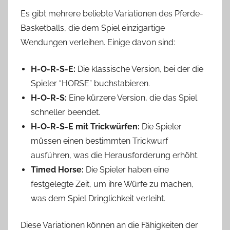
Es gibt mehrere beliebte Variationen des Pferde-
Basketballs, die dem Spiel einzigartige
Wendungen verleihen. Einige davon sind:
H-O-R-S-E:
Die klassische Version, bei der die
Spieler “HORSE” buchstabieren.
H-O-R-S:
Eine kürzere Version, die das Spiel
schneller beendet.
H-O-R-S-E mit Trickwürfen:
Die Spieler
müssen einen bestimmten Trickwurf
ausführen, was die Herausforderung erhöht.
Timed Horse:
Die Spieler haben eine
festgelegte Zeit, um ihre Würfe zu machen,
was dem Spiel Dringlichkeit verleiht.
Diese Variationen können an die Fähigkeiten der