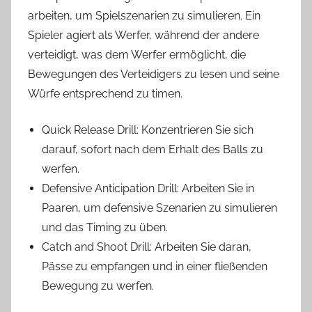
arbeiten, um Spielszenarien zu simulieren. Ein
Spieler agiert als Werfer, während der andere
verteidigt, was dem Werfer ermöglicht, die
Bewegungen des Verteidigers zu lesen und seine
Würfe entsprechend zu timen.
Quick Release Drill: Konzentrieren Sie sich
darauf, sofort nach dem Erhalt des Balls zu
werfen.
Defensive Anticipation Drill: Arbeiten Sie in
Paaren, um defensive Szenarien zu simulieren
und das Timing zu üben.
Catch and Shoot Drill: Arbeiten Sie daran,
Pässe zu empfangen und in einer fließenden
Bewegung zu werfen.