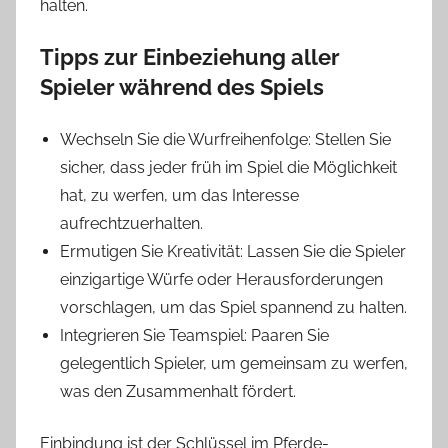
halten.
Tipps zur Einbeziehung aller
Spieler während des Spiels
Wechseln Sie die Wurfreihenfolge: Stellen Sie
sicher, dass jeder früh im Spiel die Möglichkeit
hat, zu werfen, um das Interesse
aufrechtzuerhalten.
Ermutigen Sie Kreativität: Lassen Sie die Spieler
einzigartige Würfe oder Herausforderungen
vorschlagen, um das Spiel spannend zu halten.
Integrieren Sie Teamspiel: Paaren Sie
gelegentlich Spieler, um gemeinsam zu werfen,
was den Zusammenhalt fördert.
Einbindung ist der Schlüssel im Pferde-