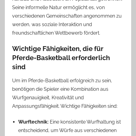
Seine informelle Natur ermöglicht es, von
verschiedenen Gemeinschaften angenommen zu
werden, was soziale Interaktion und
freundschaftlichen Wettbewerb fördert.
Wichtige Fähigkeiten, die für
Pferde-Basketball erforderlich
sind
Um im Pferde-Basketball erfolgreich zu sein,
benötigen die Spieler eine Kombination aus
Wurfgenauigkeit, Kreativität und
Anpassungsfähigkeit. Wichtige Fähigkeiten sind:
Wurftechnik:
Eine konsistente Wurfhaltung ist
entscheidend, um Würfe aus verschiedenen