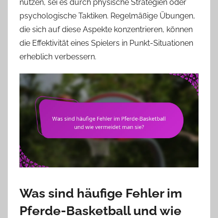
nutzen, sei es durch physische Strategien oder
psychologische Taktiken. Regelmäßige Übungen,
die sich auf diese Aspekte konzentrieren, können
die Effektivität eines Spielers in Punkt-Situationen
erheblich verbessern.
Was sind häufige Fehler im
Pferde-Basketball und wie