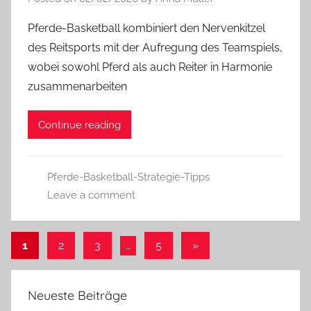
Pferde-Basketball kombiniert den Nervenkitzel
des Reitsports mit der Aufregung des Teamspiels,
wobei sowohl Pferd als auch Reiter in Harmonie
zusammenarbeiten
Continue reading
Pferde-Basketball-Strategie-Tipps
Leave a comment
Posts
Next
1
2
3
…
5
»
Posts
pagination
Neueste Beiträge