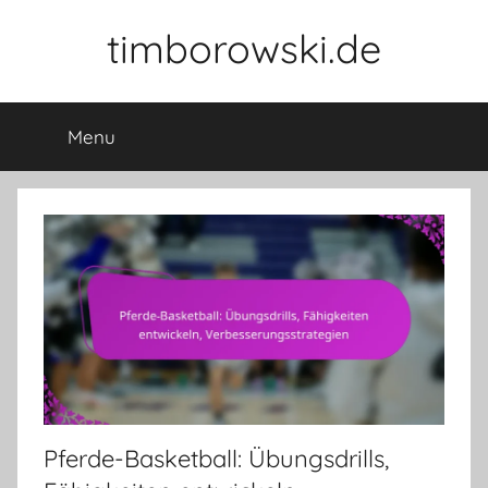
Skip
timborowski.de
to
content
Menu
Pferde-Basketball: Übungsdrills,