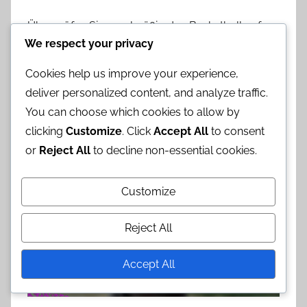
Überprüfen Sie regelmäßig den Basketball auf
We respect your privacy
Luftdruck und Oberflächenintegrität, um optimale
Leistung während der Spiele sicherzustellen.
Cookies help us improve your experience,
Vermeiden Sie die Verwendung von Standard-
deliver personalized content, and analyze traffic.
Basketbällen, da diese unter den einzigartigen
You can choose which cookies to allow by
Bedingungen des Pferde-Basketballs
clicking
Customize
. Click
Accept All
to consent
möglicherweise nicht gut abschneiden.
or
Reject All
to decline non-essential cookies.
Customize
Reject All
Accept All