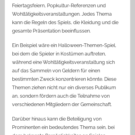
Feiertagsfeiern, Popkultur-Referenzen und
Wohltätigkeitsveranstaltungen. Jedes Thema
kann die Regeln des Spiels, die Kleidung und die
gesamte Präsentation beeinflussen.
Ein Beispiel wäre ein Halloween-Themen-Spiel,
bei dem die Spieler in Kostümen auftreten,
während eine Wohltätigkeitsveranstaltung sich
auf das Sammeln von Geldern für einen
bestimmten Zweck konzentrieren könnte. Diese
Themen ziehen nicht nur ein diverses Publikum
an, sondern fördern auch die Teilnahme von
verschiedenen Mitgliedern der Gemeinschaft.
Darüber hinaus kann die Beteiligung von
Prominenten ein bedeutendes Thema sein, bei