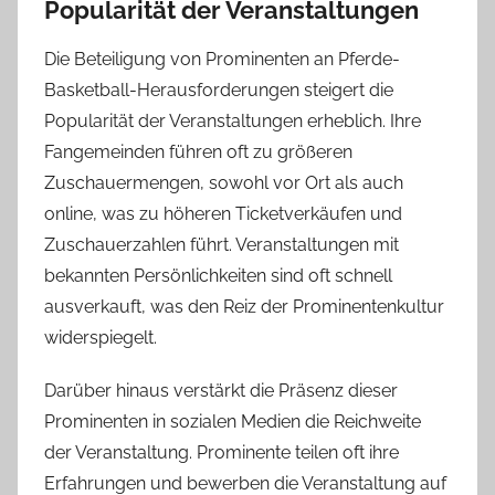
Popularität der Veranstaltungen
Die Beteiligung von Prominenten an Pferde-
Basketball-Herausforderungen steigert die
Popularität der Veranstaltungen erheblich. Ihre
Fangemeinden führen oft zu größeren
Zuschauermengen, sowohl vor Ort als auch
online, was zu höheren Ticketverkäufen und
Zuschauerzahlen führt. Veranstaltungen mit
bekannten Persönlichkeiten sind oft schnell
ausverkauft, was den Reiz der Prominentenkultur
widerspiegelt.
Darüber hinaus verstärkt die Präsenz dieser
Prominenten in sozialen Medien die Reichweite
der Veranstaltung. Prominente teilen oft ihre
Erfahrungen und bewerben die Veranstaltung auf