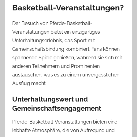
Basketball-Veranstaltungen?
Der Besuch von Pferde-Basketball-
Veranstaltungen bietet ein einzigartiges
Unterhaltungserlebnis, das Sport mit
Gemeinschaftsbindung kombiniert. Fans können
spannende Spiele genießen, während sie sich mit
anderen Teilnehmern und Prominenten
austauschen, was es zu einem unvergesslichen
Ausflug macht.
Unterhaltungswert und
Gemeinschaftsengagement
Pferde-Basketball-Veranstaltungen bieten eine
lebhafte Atmosphäre, die von Aufregung und