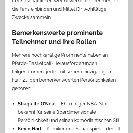
freundschaftlichen Wettbewerben teilnehmen, die
die Fans einbinden und Mittel für wohltätige
Zwecke sammeln.
Bemerkenswerte prominente
Teilnehmer und ihre Rollen
Mehrere hochkarätige Prominente haben an
Pferde-Basketball-Herausforderungen
teilgenommen, jeder mit seinem einzigartigen
Flair. Zu den bemerkenswerten Persönlichkeiten
gehören:
Shaquille O’Neal
– Ehemaliger NBA-Star,
bekannt für seine überdimensionale
Persönlichkeit und seinen komödiantischen Stil.
Kevin Hart
– Komiker und Schauspieler, der oft