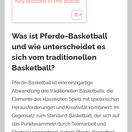
Key sections in the article:
Was ist Pferde-Basketball
und wie unterscheidet es
sich vom traditionellen
Basketball?
Pferde-Basketball ist eine einzigartige
Abwandlung des traditionellen Basketballs, die
Elemente des klassischen Spiels mit spielerischen
Herausforderungen und Kreativität kombiniert. Im
Gegensatz zum Standard-Basketball, der sich auf
das Punktesammeln durch Teamarbeit und