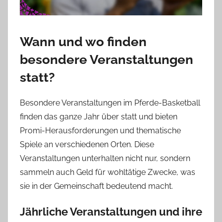
Wann und wo finden
besondere Veranstaltungen
statt?
Besondere Veranstaltungen im Pferde-Basketball
finden das ganze Jahr über statt und bieten
Promi-Herausforderungen und thematische
Spiele an verschiedenen Orten. Diese
Veranstaltungen unterhalten nicht nur, sondern
sammeln auch Geld für wohltätige Zwecke, was
sie in der Gemeinschaft bedeutend macht.
Jährliche Veranstaltungen und ihre