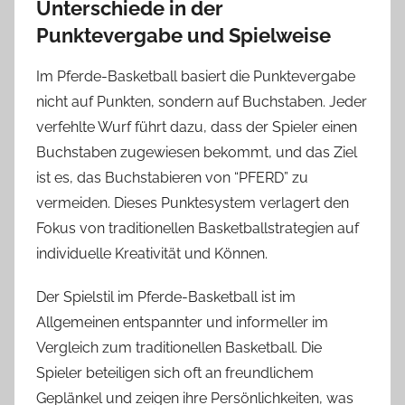
Unterschiede in der
Punktevergabe und Spielweise
Im Pferde-Basketball basiert die Punktevergabe
nicht auf Punkten, sondern auf Buchstaben. Jeder
verfehlte Wurf führt dazu, dass der Spieler einen
Buchstaben zugewiesen bekommt, und das Ziel
ist es, das Buchstabieren von “PFERD” zu
vermeiden. Dieses Punktesystem verlagert den
Fokus von traditionellen Basketballstrategien auf
individuelle Kreativität und Können.
Der Spielstil im Pferde-Basketball ist im
Allgemeinen entspannter und informeller im
Vergleich zum traditionellen Basketball. Die
Spieler beteiligen sich oft an freundlichem
Geplänkel und zeigen ihre Persönlichkeiten, was