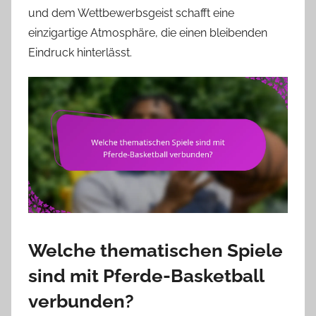
und dem Wettbewerbsgeist schafft eine
einzigartige Atmosphäre, die einen bleibenden
Eindruck hinterlässt.
Welche thematischen Spiele
sind mit Pferde-Basketball
verbunden?