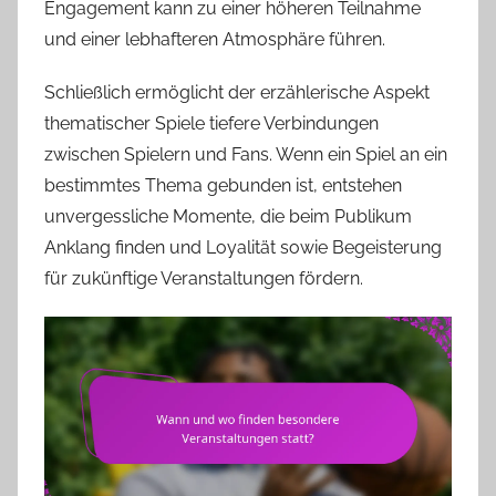
Engagement kann zu einer höheren Teilnahme
und einer lebhafteren Atmosphäre führen.
Schließlich ermöglicht der erzählerische Aspekt
thematischer Spiele tiefere Verbindungen
zwischen Spielern und Fans. Wenn ein Spiel an ein
bestimmtes Thema gebunden ist, entstehen
unvergessliche Momente, die beim Publikum
Anklang finden und Loyalität sowie Begeisterung
für zukünftige Veranstaltungen fördern.