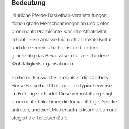
Bedeutung
Jährliche Pferde-Basketball-Veranstaltungen
ziehen große Menschenmengen an und bieten
prominente Prominente, was ihre Attraktivität
erhöht. Diese Anlässe feiern oft die lokale Kultur
und den Gemeinschaftsgeist und fördern
gleichzeitig das Bewusstsein für verschiedene
Wohltätigkeitsorganisationen.
Ein bemerkenswertes Ereignis ist die Celebrity
Horse Basketball Challenge, die typischerweise
im Frühling stattfindet. Diese Veranstaltung zeigt
prominente Teilnehmer, die für wohltätige Zwecke
antreten, und zieht Medienaufmerksamkeit an und
steigert die Ticketverkäufe.