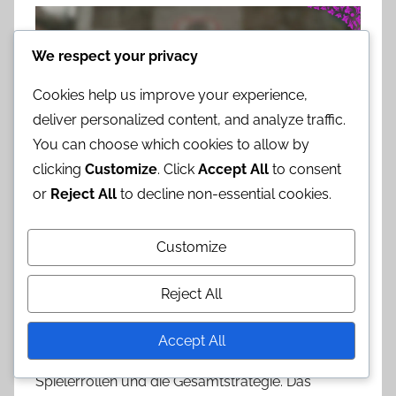
We respect your privacy
Cookies help us improve your experience,
deliver personalized content, and analyze traffic.
You can choose which cookies to allow by
clicking
Customize
. Click
Accept All
to consent
or
Reject All
to decline non-essential cookies.
Wie vergleichen sich die
Customize
Wettkampfformate im
Pferde-Basketball?
Reject All
Wettkampfformate im Pferde-Basketball variieren
Accept All
erheblich und beeinflussen das Gameplay, die
Spielerrollen und die Gesamtstrategie. Das